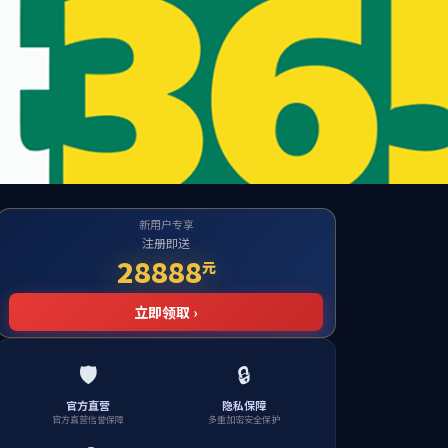
网站
简体中文
荣誉资质
投资者关系