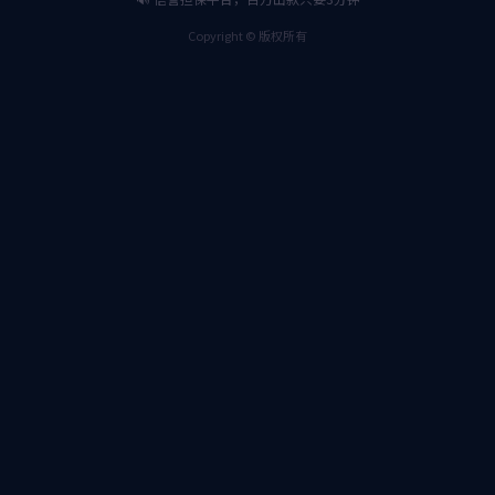
家居板材
无醛地板基材
2025-09-25
SUWNAY
01T
{Current.Num}
{Current.Num}
02
03