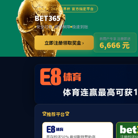
b
Tel：+86-0774-2066166
Sunway@3su
首页
关于我